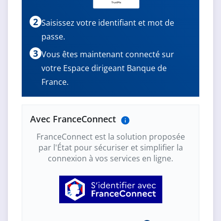
2
Saisissez votre identifiant et mot de
passe.
3
Vous êtes maintenant connecté sur
votre Espace dirigeant Banque de
France.
Avec FranceConnect
FranceConnect est la solution proposée
par l'État pour sécuriser et simplifier la
connexion à vos services en ligne.